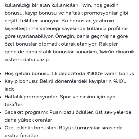
kullanıldığı bir alan
kullanıcıları
. 1win, hoş geldin
bonusu, kayıp bonusu ve haftalık promosyonlar gibi
çeşitli teklifler sunuyor. Bu bonuslar, yazılımın
kişiselleştirme yeteneği sayesinde kullanıcı profiline
göre uyarlanabiliyor. Örneğin, bahis geçmişine göre
özel bonuslar otomatik olarak atanıyor. Rakipler
genelde daha statik bonuslar sunarken, 1win’in dinamik
sistemi daha cazip.
Hoş geldin bonusu: İlk depozitoda %100’e varan bonus
Kayıp bonusu: Belirli dönemlerdeki kayıpların %10’u
iade
Haftalık promosyonlar: Spor ve casino için ayrı
teklifler
Sadakat programı: Puan bazlı ödüller, üst seviyelerde
daha yüksek oranlar
Özel etkinlik bonusları: Büyük turnuvalar sırasında
ekstra fırsatlar