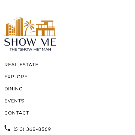
REAL ESTATE
EXPLORE
DINING
EVENTS
CONTACT
(513) 368-8569