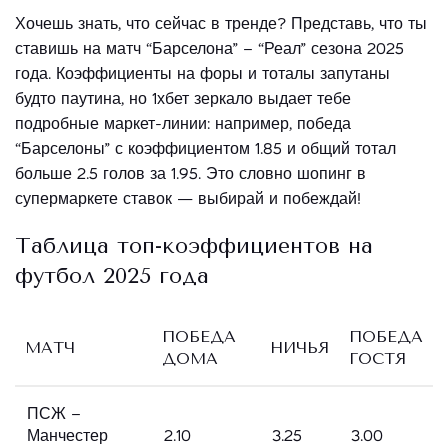
Хочешь знать, что сейчас в тренде? Представь, что ты
ставишь на матч “Барселона” – “Реал” сезона 2025
года. Коэффициенты на форы и тоталы запутаны
будто паутина, но 1хбет зеркало выдает тебе
подробные маркет-линии: например, победа
“Барселоны” с коэффициентом 1.85 и общий тотал
больше 2.5 голов за 1.95. Это словно шопинг в
супермаркете ставок — выбирай и побеждай!
Таблица топ-коэффициентов на
футбол 2025 года
ПОБЕДА
ПОБЕДА
МАТЧ
НИЧЬЯ
ДОМА
ГОСТЯ
ПСЖ –
Манчестер
2.10
3.25
3.00