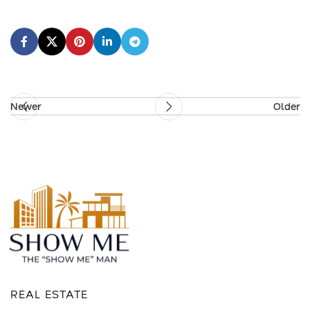
Newer
Older
REAL ESTATE