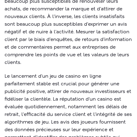
beaucoup plus susceptibles de renouveler leurs
achats, de recommander la marque et d'attirer de
nouveaux clients. À l'inverse, les clients insatisfaits
sont beaucoup plus susceptibles d'exprimer un avis
négatif et de nuire à l'activité. Mesurer la satisfaction
client par le biais d'enquêtes, de retours d'information
et de commentaires permet aux entreprises de
comprendre les points de vue et les valeurs de leurs
clients.
Le lancement d'un jeu de casino en ligne
parfaitement stable est crucial pour générer une
publicité positive, attirer de nouveaux investisseurs et
fidéliser la clientèle. La réputation d'un casino est
évaluée quotidiennement, notamment les délais de
retrait, l'efficacité du service client et l'intégrité de ses
algorithmes de jeu. Les avis des joueurs fournissent
des données précieuses sur leur expérience et