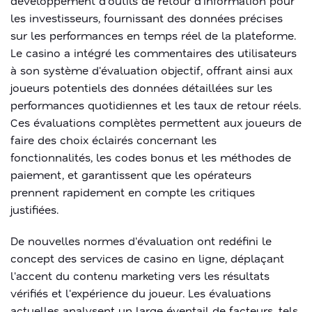
développement d'outils de retour d'information pour
les investisseurs, fournissant des données précises
sur les performances en temps réel de la plateforme.
Le casino a intégré les commentaires des utilisateurs
à son système d'évaluation objectif, offrant ainsi aux
joueurs potentiels des données détaillées sur les
performances quotidiennes et les taux de retour réels.
Ces évaluations complètes permettent aux joueurs de
faire des choix éclairés concernant les
fonctionnalités, les codes bonus et les méthodes de
paiement, et garantissent que les opérateurs
prennent rapidement en compte les critiques
justifiées.
De nouvelles normes d'évaluation ont redéfini le
concept des services de casino en ligne, déplaçant
l'accent du contenu marketing vers les résultats
vérifiés et l'expérience du joueur. Les évaluations
actuelles analysent un large éventail de facteurs, tels