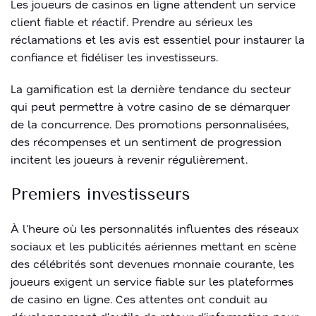
Les joueurs de casinos en ligne attendent un service
client fiable et réactif. Prendre au sérieux les
réclamations et les avis est essentiel pour instaurer la
confiance et fidéliser les investisseurs.
La gamification est la dernière tendance du secteur
qui peut permettre à votre casino de se démarquer
de la concurrence.
Des promotions personnalisées,
des récompenses et un sentiment de progression
incitent les joueurs à revenir régulièrement.
Premiers investisseurs
À l'heure où les personnalités influentes des réseaux
sociaux et les publicités aériennes mettant en scène
des célébrités sont devenues monnaie courante, les
joueurs exigent un service fiable sur les plateformes
de casino en ligne. Ces attentes ont conduit au