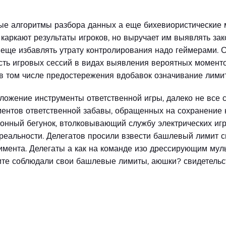
е алгоритмы разбора данных а еще бихевиористические 
о каркают результаты игроков, но выручает им выявлять за
 еще избавлять утрату контролирования надо геймерами. 
ость игровых сессий в видах выявления вероятных момент
 в том числе предостережения вдобавок означивание лими
ожение инструменты ответственной игры, далеко не все 
ументов ответственной забавы, обращенных на сохранение
онный бегунок, втолковывающий службу электрических игр
 реальности. Делегатов просили взвести башлевый лимит с
имента. Делегаты а как на команде изо дрессирующим мул
те соблюдали свои башлевые лимиты, аюшки? свидетельст