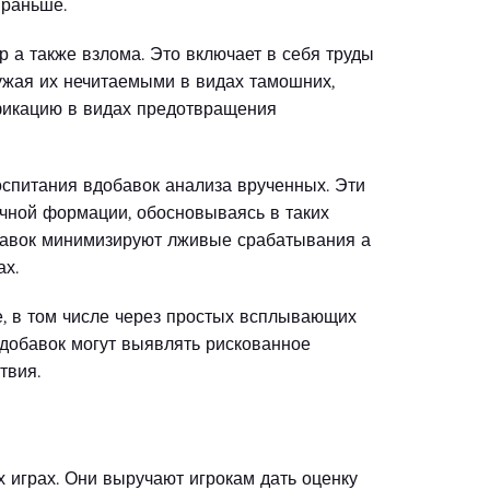
 раньше.
 а также взлома. Это включает в себя труды
ужая их нечитаемыми в видах тамошних,
фикацию в видах предотвращения
спитания вдобавок анализа врученных. Эти
чной формации, обосновываясь в таких
добавок минимизируют лживые срабатывания а
ах.
е, в том числе через простых всплывающих
добавок могут выявлять рискованное
твия.
 играх. Они выручают игрокам дать оценку