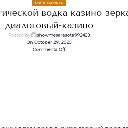
UNCATEGORIZED
ической водка казино зерк
диалоговый-казино
Posted by
showmesarasota992423
On October 29, 2025
Comments Off
ие на предмет нерегулярных закономерностей, кои перем