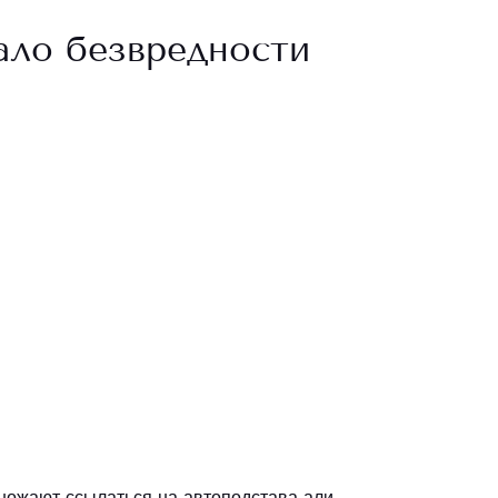
ало безвредности
ножают ссылаться на автоподстава али