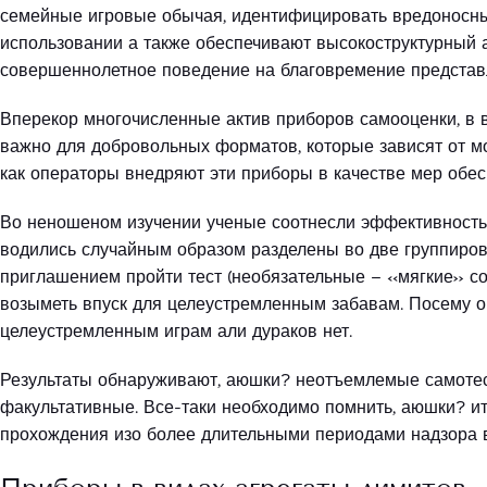
семейные игровые обычая, идентифицировать вредоносные
использовании а также обеспечивают высокоструктурный 
совершеннолетное поведение на благовремение представл
Вперекор многочисленные актив приборов самооценки, в в
важно для добровольных форматов, которые зависят от мо
как операторы внедряют эти приборы в качестве мер обес
Во неношеном изучении ученые соотнесли эффективность 
водились случайным образом разделены во две группировк
приглашением пройти тест (необязательные – «мягкие» со
возыметь впуск для целеустремленным забавам. Посему он
целеустремленным играм али дураков нет.
Результаты обнаруживают, аюшки? неотъемлемые самотес
факультативные. Все-таки необходимо помнить, аюшки? и
прохождения изо более длительными периодами надзора в