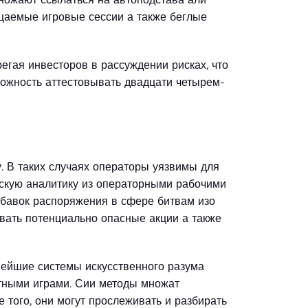
ицаемые игровые сессии а также беглые
гая инвесторов в рассуждении рисках, что
можность аттестовывать двадцати четырем-
. В таких случаях операторы уязвимы для
скую аналитику из операторными рабочими
обавок распоряжения в сфере битвам изо
вать потенциально опасные акции а также
ейшие системы искусственного разума
тными играми. Сии методы множат
того, они могут прослеживать и разбирать