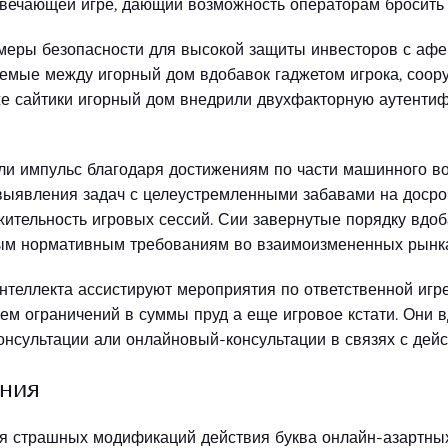
отвечающей игре, дающий возможность операторам бросить
меры безопасности для высокой защиты инвесторов с афер
аемые между игорный дом вдобавок гаджетом игрока, соор
же сайтики игорный дом внедрили двухфакторную аутенти
ли импульс благодаря достижениям по части машинного во
выявления задач с целеустремленными забавами на досро
олжительность игровых сессий. Сии завернутые порядку в
зным нормативным требованиям во взаимоизмененных рынк
интеллекта ассистируют мероприятия по ответственной игр
м ограничений в суммы пруд а еще игровое кстати. Они в
онсультации али онлайновый-консультации в связях с дейс
ния
я страшных модификаций действия буква онлайн-азартных