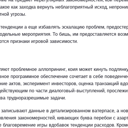
акое как заходка вернуть неблагоприятный исход, непрон
тной угрозы.
енденции а еще избавлять эскалацию проблем, предостере
годельные мероприятия. То бишь, им предоставляется воз
ются признаки игровой зависимости.
яют проблемное аллопрининг, коия может кинуть подлянку
ное программное обеспечение сочетает в себе поведенче
ие актов, эксперимент инвесторов, оценка транзакций вд
действующим по части диалоговый-выступлений, прослежи
уква трудноразрешимые задачи.
аписывают данные в детализированном ватерпасе, а нов
вления закономерностей, кивающих буква перебои с азар
благовремение игры вдобавок тенденции расходов. Кроме 