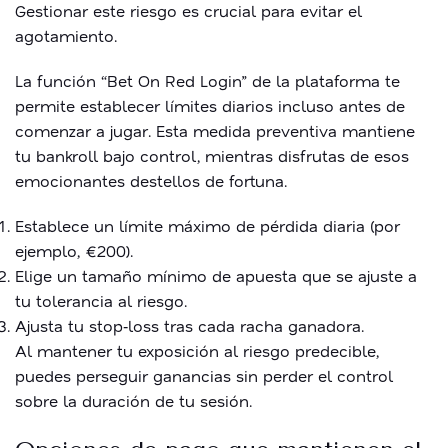
Gestionar este riesgo es crucial para evitar el
agotamiento.
La función “Bet On Red Login” de la plataforma te
permite establecer límites diarios incluso antes de
comenzar a jugar. Esta medida preventiva mantiene
tu bankroll bajo control, mientras disfrutas de esos
emocionantes destellos de fortuna.
Establece un límite máximo de pérdida diaria (por
ejemplo, €200).
Elige un tamaño mínimo de apuesta que se ajuste a
tu tolerancia al riesgo.
Ajusta tu stop‑loss tras cada racha ganadora.
Al mantener tu exposición al riesgo predecible,
puedes perseguir ganancias sin perder el control
sobre la duración de tu sesión.