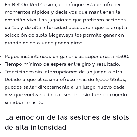
En
Bet On Red
Casino, el enfoque está en ofrecer
momentos rápidos y decisivos que mantienen la
emoción viva. Los jugadores que prefieren sesiones
cortas y de alta intensidad descubren que la amplia
selección de slots Megaways les permite ganar en
grande en solo unos pocos giros.
Pagos instantáneos en ganancias superiores a €500.
Tiempo mínimo de espera entre giro y resultado.
Transiciones sin interrupciones de un juego a otro.
Debido a que el casino ofrece más de 6,000 títulos,
puedes saltar directamente a un juego nuevo cada
vez que vuelvas a iniciar sesión—sin tiempo muerto,
sin aburrimiento.
La emoción de las sesiones de slots
de alta intensidad