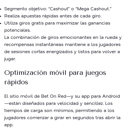
Segmento objetivo: “Cashout” o “Mega Cashout.”
Realiza apuestas rápidas antes de cada giro.
Utiliza giros gratis para maximizar las ganancias
potenciales.
La combinación de giros emocionantes en la rueda y
recompensas instantáneas mantiene a los jugadores
de sesiones cortas energizados y listos para volver a
jugar.
Optimización móvil para juegos
rápidos
El sitio móvil de Bet On Red—y su app para Android
—están diseñados para velocidad y sencillez. Los
tiempos de carga son mínimos, permitiendo a los
jugadores comenzar a girar en segundos tras abrir la
app.