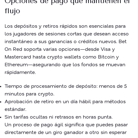
Opciones de pago que mantienen el
flujo
Los depósitos y retiros rápidos son esenciales para
los jugadores de sesiones cortas que desean acceso
instantáneo a sus ganancias o créditos nuevos. Bet
On Red soporta varias opciones—desde Visa y
Mastercard hasta crypto wallets como Bitcoin y
Ethereum—asegurando que los fondos se muevan
rápidamente.
Tiempo de procesamiento de depósito: menos de 5
minutos para crypto.
Aprobación de retiro en un día hábil para métodos
estándar.
Sin tarifas ocultas ni retrasos en horas punta.
Un proceso de pago ágil significa que puedes pasar
directamente de un giro ganador a otro sin esperar