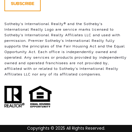
Sotheby’s International Realty®️ and the Sotheby’s
International Realty Logo are service marks licensed to
Sotheby’s International Realty Affiliates LLC and used with
permission. Premier Sotheby’s International Realty fully
supports the principles of the Fair Housing Act and the Equal
Opportunity Act. Each office is independently owned and
operated. Any services or products provided by independently
owned and operated franchisees are not provided by,
affiliated with or related to Sotheby’s International Realty
Affiliates LLC nor any of its affiliated companies.
Copyrights © 2025 All Rights Reserved.