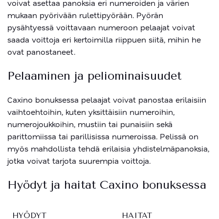
voivat asettaa panoksia eri numeroiden ja värien
mukaan pyörivään rulettipyörään. Pyörän
pysähtyessä voittavaan numeroon pelaajat voivat
saada voittoja eri kertoimilla riippuen siitä, mihin he
ovat panostaneet.
Pelaaminen ja peliominaisuudet
Caxino bonuksessa pelaajat voivat panostaa erilaisiin
vaihtoehtoihin, kuten yksittäisiin numeroihin,
numerojoukkoihin, mustiin tai punaisiin sekä
parittomiissa tai parillisissa numeroissa. Pelissä on
myös mahdollista tehdä erilaisia yhdistelmäpanoksia,
jotka voivat tarjota suurempia voittoja.
Hyödyt ja haitat Caxino bonuksessa
HYÖDYT
HAITAT