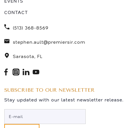
EVENTS
CONTACT
(513) 368-8569
stephen.ault@premiersir.com
Sarasota, FL
SUBSCRIBE TO OUR NEWSLETTER
Stay updated with our latest newsletter release.