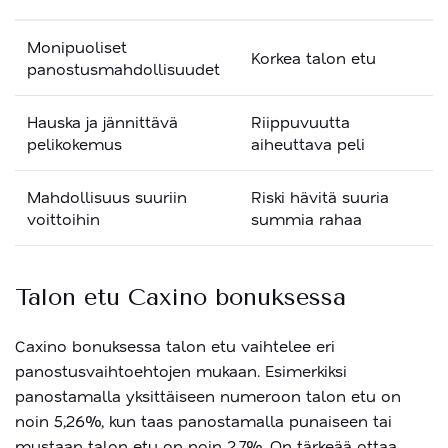
Monipuoliset
Korkea talon etu
panostusmahdollisuudet
Hauska ja jännittävä
Riippuvuutta
pelikokemus
aiheuttava peli
Mahdollisuus suuriin
Riski hävitä suuria
voittoihin
summia rahaa
Talon etu Caxino bonuksessa
Caxino bonuksessa talon etu vaihtelee eri
panostusvaihtoehtojen mukaan. Esimerkiksi
panostamalla yksittäiseen numeroon talon etu on
noin 5,26%, kun taas panostamalla punaiseen tai
mustaan talon etu on noin 2,7%. On tärkeää ottaa