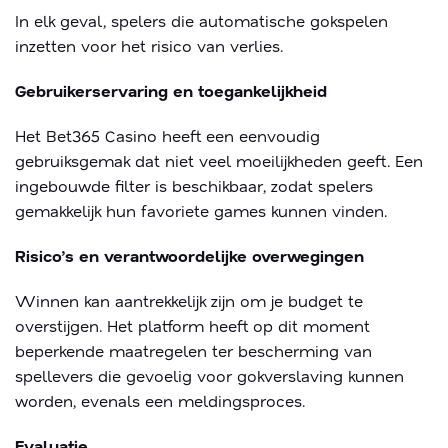
In elk geval, spelers die automatische gokspelen
inzetten voor het risico van verlies.
Gebruikerservaring en toegankelijkheid
Het Bet365 Casino heeft een eenvoudig
gebruiksgemak dat niet veel moeilijkheden geeft. Een
ingebouwde filter is beschikbaar, zodat spelers
gemakkelijk hun favoriete games kunnen vinden.
Risico’s en verantwoordelijke overwegingen
Winnen kan aantrekkelijk zijn om je budget te
overstijgen. Het platform heeft op dit moment
beperkende maatregelen ter bescherming van
spellevers die gevoelig voor gokverslaving kunnen
worden, evenals een meldingsproces.
Evaluatie