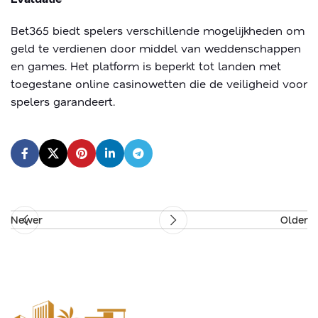
Bet365 biedt spelers verschillende mogelijkheden om
geld te verdienen door middel van weddenschappen
en games. Het platform is beperkt tot landen met
toegestane online casinowetten die de veiligheid voor
spelers garandeert.
Newer
Older