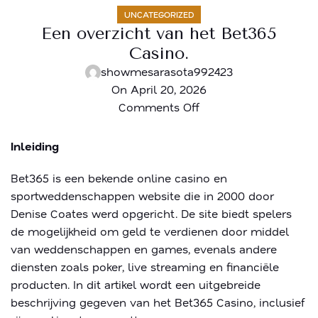
UNCATEGORIZED
Een overzicht van het Bet365
Casino.
showmesarasota992423
On April 20, 2026
Comments Off
Inleiding
Bet365 is een bekende online casino en
sportweddenschappen website die in 2000 door
Denise Coates werd opgericht. De site biedt spelers
de mogelijkheid om geld te verdienen door middel
van weddenschappen en games, evenals andere
diensten zoals poker, live streaming en financiële
producten. In dit artikel wordt een uitgebreide
beschrijving gegeven van het Bet365 Casino, inclusief