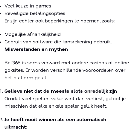
Veel keuze in games
Beveiligde betalingsopties
Er zijn echter ook beperkingen te noemen, zoals:
Mogelijke afhankelijkheid
Gebruik van software die kansrekening gebruikt
Misverstanden en mythen
Bet365 is soms verward met andere casinos of online
goksites. Er worden verschillende vooroordelen over
het platform geuit:
Gelieve niet dat de meeste slots onredelijk zijn
:
Omdat veel spellen vaker wint dan verliest, geloof je
misschien dat elke enkele speler geluk heeft.
Je hoeft nooit winnen als een automatisch
uitmacht: