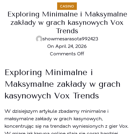
CASINO
Exploring Minimalne i Maksymalne
zakłady w grach kasynowych Vox
Trends
showmesarasota992423
On April 24, 2026
Comments Off
Exploring Minimalne i
Maksymalne zakłady w grach
kasynowych Vox Trends
W dzisiejszym artykule zbadamy minimalne i
maksymalne zakłady w grach kasynowych,
koncentrując się na trendach wyniesionych z gier Vox.
W miarę jak kasyna online stają się coraz bardziej