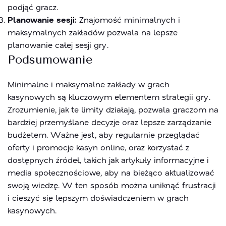
podjąć gracz.
Planowanie sesji:
Znajomość minimalnych i
maksymalnych zakładów pozwala na lepsze
planowanie całej sesji gry.
Podsumowanie
Minimalne i maksymalne zakłady w grach
kasynowych są kluczowym elementem strategii gry.
Zrozumienie, jak te limity działają, pozwala graczom na
bardziej przemyślane decyzje oraz lepsze zarządzanie
budżetem. Ważne jest, aby regularnie przeglądać
oferty i promocje kasyn online, oraz korzystać z
dostępnych źródeł, takich jak
artykuły informacyjne
i
media społecznościowe, aby na bieżąco aktualizować
swoją wiedzę. W ten sposób można uniknąć frustracji
i cieszyć się lepszym doświadczeniem w grach
kasynowych.