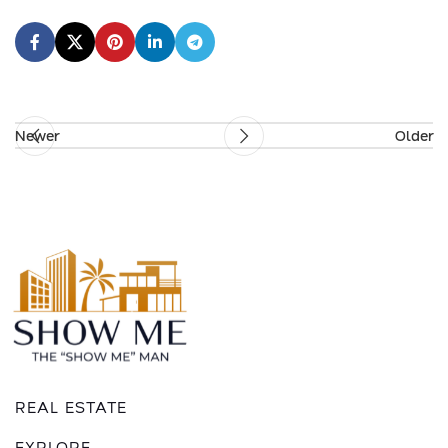
Newer
Older
REAL ESTATE
EXPLORE