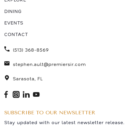
DINING
EVENTS
CONTACT
(513) 368-8569
stephen.ault@premiersir.com
Sarasota, FL
SUBSCRIBE TO OUR NEWSLETTER
Stay updated with our latest newsletter release.