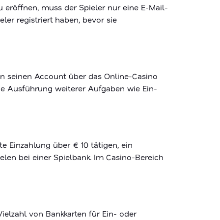
 eröffnen, muss der Spieler nur eine E-Mail-
er registriert haben, bevor sie
ann seinen Account über das Online-Casino
die Ausführung weiterer Aufgaben wie Ein-
ste Einzahlung über € 10 tätigen, ein
len bei einer Spielbank. Im Casino-Bereich
ielzahl von Bankkarten für Ein- oder