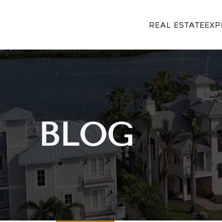
REAL ESTATE
EXP
BLOG