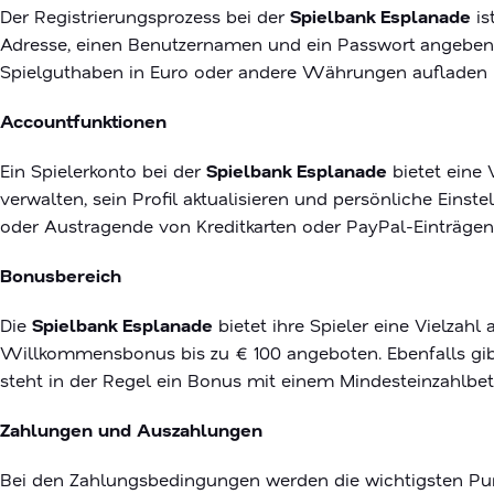
Der Registrierungsprozess bei der
Spielbank Esplanade
is
Adresse, einen Benutzernamen und ein Passwort angeben. A
Spielguthaben in Euro oder andere Währungen aufladen 
Accountfunktionen
Ein Spielerkonto bei der
Spielbank Esplanade
bietet eine
verwalten, sein Profil aktualisieren und persönliche Ein
oder Austragende von Kreditkarten oder PayPal-Einträgen
Bonusbereich
Die
Spielbank Esplanade
bietet ihre Spieler eine Vielzahl
Willkommensbonus bis zu € 100 angeboten. Ebenfalls gibt
steht in der Regel ein Bonus mit einem Mindesteinzahlbe
Zahlungen und Auszahlungen
Bei den Zahlungsbedingungen werden die wichtigsten Punkt