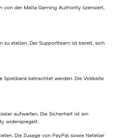
h von der Malta Gaming Authority lizensiert,
zu stellen. Der Supportteam ist bereit, sich
le Spielbank betrachtet werden. Die Website
ieler aufwarten. Die Sicherheit ist ein
y widerspiegelt.
bieten. Die Zusage von PayPal sowie Neteller