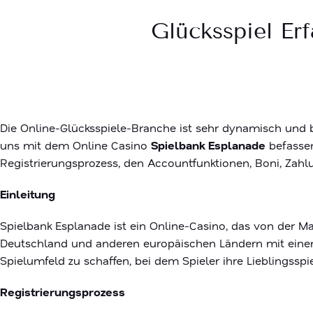
Glücksspiel Er
Die Online-Glücksspiele-Branche ist sehr dynamisch und bi
uns mit dem Online Casino
Spielbank Esplanade
befasse
Registrierungsprozess, den Accountfunktionen, Boni, Za
Einleitung
Spielbank Esplanade ist ein Online-Casino, das von der M
Deutschland und anderen europäischen Ländern mit einer vi
Spielumfeld zu schaffen, bei dem Spieler ihre Lieblingssp
Registrierungsprozess