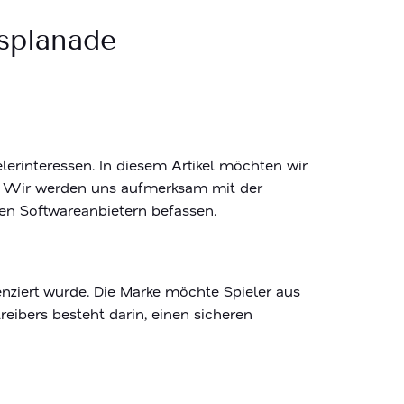
Esplanade
lerinteressen. In diesem Artikel möchten wir
n. Wir werden uns aufmerksam mit der
en Softwareanbietern befassen.
nziert wurde. Die Marke möchte Spieler aus
eibers besteht darin, einen sicheren