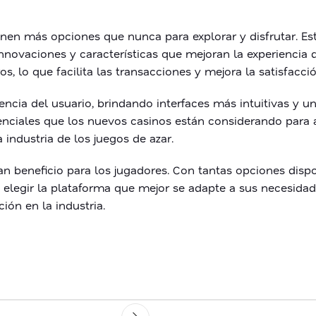
enen más opciones que nunca para explorar y disfrutar. Es
nnovaciones y características que mejoran la experiencia 
lo que facilita las transacciones y mejora la satisfacción
cia del usuario, brindando interfaces más intuitivas y un
enciales que los nuevos casinos están considerando para at
industria de los juegos de azar.
an beneficio para los jugadores. Con tantas opciones disp
te elegir la plataforma que mejor se adapte a sus necesidad
ión en la industria.