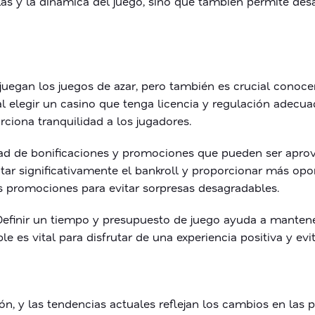
glas y la dinámica del juego, sino que también permite desa
uegan los juegos de azar, pero también es crucial conocer
l elegir un casino que tenga licencia y regulación adecuad
rciona tranquilidad a los jugadores.
ad de bonificaciones y promociones que pueden ser aprov
tar significativamente el bankroll y proporcionar más opo
as promociones para evitar sorpresas desagradables.
Definir un tiempo y presupuesto de juego ayuda a mantener
e es vital para disfrutar de una experiencia positiva y ev
n, y las tendencias actuales reflejan los cambios en las p