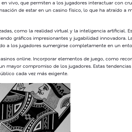
en vivo, que permiten a los jugadores interactuar con cru
sensación de estar en un casino físico, lo que ha atraído
adas, como la realidad virtual y la inteligencia artificial.
endo gráficos impresionantes y jugabilidad innovadora. La 
iendo a los jugadores sumergirse completamente en un ento
casinos online. Incorporar elementos de juego, como reco
 un mayor compromiso de los jugadores. Estas tendencias 
público cada vez más exigente.