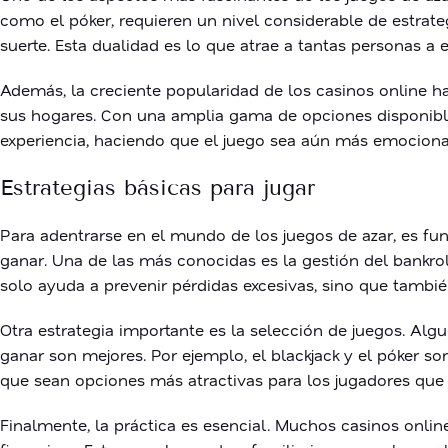
como el póker, requieren un nivel considerable de estrat
suerte. Esta dualidad es lo que atrae a tantas personas 
Además, la creciente popularidad de los casinos online 
sus hogares. Con una amplia gama de opciones disponible
experiencia, haciendo que el juego sea aún más emociona
Estrategias básicas para jugar
Para adentrarse en el mundo de los juegos de azar, es fu
ganar. Una de las más conocidas es la gestión del bankrol
solo ayuda a prevenir pérdidas excesivas, sino que tambi
Otra estrategia importante es la selección de juegos. Alg
ganar son mejores. Por ejemplo, el blackjack y el póker 
que sean opciones más atractivas para los jugadores que
Finalmente, la práctica es esencial. Muchos casinos onlin