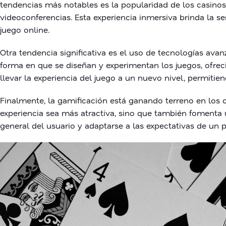
tendencias más notables es la popularidad de los casinos 
videoconferencias. Esta experiencia inmersiva brinda la 
juego online.
Otra tendencia significativa es el uso de tecnologías avanz
forma en que se diseñan y experimentan los juegos, ofreci
llevar la experiencia del juego a un nuevo nivel, permit
Finalmente, la gamificación está ganando terreno en los 
experiencia sea más atractiva, sino que también fomenta
general del usuario y adaptarse a las expectativas de un 