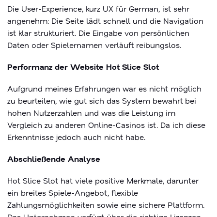
Die User-Experience, kurz UX für German, ist sehr
angenehm: Die Seite lädt schnell und die Navigation
ist klar strukturiert. Die Eingabe von persönlichen
Daten oder Spielernamen verläuft reibungslos.
Performanz der Website Hot Slice Slot
Aufgrund meines Erfahrungen war es nicht möglich
zu beurteilen, wie gut sich das System bewahrt bei
hohen Nutzerzahlen und was die Leistung im
Vergleich zu anderen Online-Casinos ist. Da ich diese
Erkenntnisse jedoch auch nicht habe.
Abschließende Analyse
Hot Slice Slot hat viele positive Merkmale, darunter
ein breites Spiele-Angebot, flexible
Zahlungsmöglichkeiten sowie eine sichere Plattform.