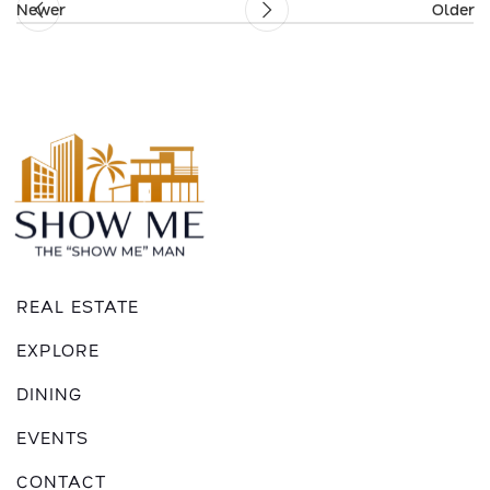
Newer
Older
REAL ESTATE
EXPLORE
DINING
EVENTS
CONTACT