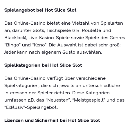
Spielangebot bei Hot Slice Slot
Das Online-Casino bietet eine Vielzahl von Spielarten
an, darunter Slots, Tischspiele (z.B. Roulette und
BlackJack), Live-Kasino-Spiele sowie Spiele des Genres
“Bingo” und “Keno”. Die Auswahl ist dabei sehr groß:
Jeder kann nach eigenem Gusto auswählen.
Spielkategorien bei Hot Slice Slot
Das Online-Casino verfügt über verschiedene
Spielkategorien, die sich jeweils an unterschiedliche
Interessen der Spieler richten. Diese Kategorien
umfassen z.B. das “Neuesten”, “Meistgespielt” und das
“Exklusiv”-Spielangebot.
Lizenzen und Sicherheit bei Hot Slice Slot