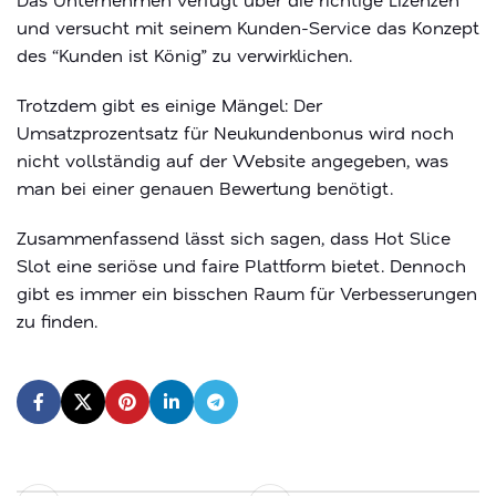
Das Unternehmen verfügt über die richtige Lizenzen
und versucht mit seinem Kunden-Service das Konzept
des “Kunden ist König” zu verwirklichen.
Trotzdem gibt es einige Mängel: Der
Umsatzprozentsatz für Neukundenbonus wird noch
nicht vollständig auf der Website angegeben, was
man bei einer genauen Bewertung benötigt.
Zusammenfassend lässt sich sagen, dass Hot Slice
Slot eine seriöse und faire Plattform bietet. Dennoch
gibt es immer ein bisschen Raum für Verbesserungen
zu finden.