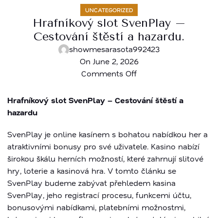
UNCATEGORIZED
Hrafníkový slot SvenPlay –
Cestování štěstí a hazardu.
showmesarasota992423
On June 2, 2026
Comments Off
Hrafníkový slot SvenPlay – Cestování štěstí a
hazardu
SvenPlay je online kasínem s bohatou nabídkou her a
atraktivními bonusy pro své uživatele. Kasino nabízí
širokou škálu herních možností, které zahrnují slitové
hry, loterie a kasinová hra. V tomto článku se
SvenPlay
budeme zabývat přehledem kasina
SvenPlay, jeho registrací procesu, funkcemi účtu,
bonusovými nabídkami, platebními možnostmi,