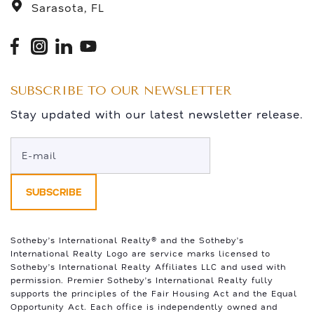
Sarasota, FL
SUBSCRIBE TO OUR NEWSLETTER
Stay updated with our latest newsletter release.
Sotheby’s International Realty®️ and the Sotheby’s
International Realty Logo are service marks licensed to
Sotheby’s International Realty Affiliates LLC and used with
permission. Premier Sotheby’s International Realty fully
supports the principles of the Fair Housing Act and the Equal
Opportunity Act. Each office is independently owned and