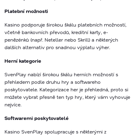
Platební možnosti
Kasino podporuje širokou škálu platebních možností,
včetně bankovních převodů, kreditní karty, e-
penězénků (např. Neteller nebo Skrill) a některých
dalších alternativ pro snadnou výplatu výher.
Herní kategorie
SvenPlay nabízí širokou škálu herních možností s
přehledem podle druhu hry a softwareho
poskytovatele. Kategorizace her je přehledná, proto si
můžete vybrat přesně ten typ hry, který vám vyhovuje
nejvíce.
Softwaremi poskytovatelé
Kasino SvenPlay spolupracuje s některými z