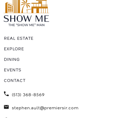
REAL ESTATE
EXPLORE
DINING
EVENTS
CONTACT
(513) 368-8569
stephen.ault@premiersir.com