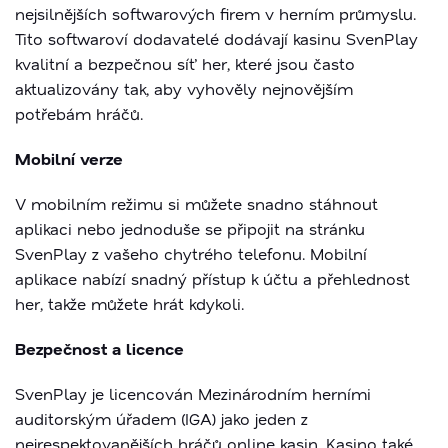
nejsilnějších softwarových firem v herním průmyslu.
Tito softwaroví dodavatelé dodávají kasinu SvenPlay
kvalitní a bezpečnou síť her, které jsou často
aktualizovány tak, aby vyhověly nejnovějším
potřebám hráčů.
Mobilní verze
V mobilním režimu si můžete snadno stáhnout
aplikaci nebo jednoduše se připojit na stránku
SvenPlay z vašeho chytrého telefonu. Mobilní
aplikace nabízí snadný přístup k účtu a přehlednost
her, takže můžete hrát kdykoli.
Bezpečnost a licence
SvenPlay je licencován Mezinárodním herními
auditorským úřadem (IGA) jako jeden z
nejrespektovanějších hráčů online kasin. Kasino také