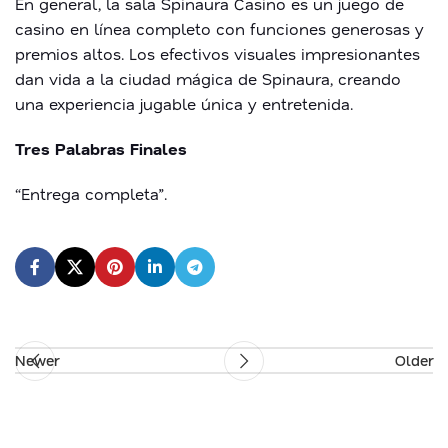
En general, la sala Spinaura Casino es un juego de
casino en línea completo con funciones generosas y
premios altos. Los efectivos visuales impresionantes
dan vida a la ciudad mágica de Spinaura, creando
una experiencia jugable única y entretenida.
Tres Palabras Finales
“Entrega completa”.
Newer
Older