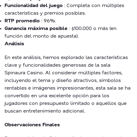
Funcionalidad del juego
: Completa con múltiples
características y premios posibles.
RTP promedio
: 96%.
Ganancia máxima posible
: $100.000 o más (en
función del monto de apuesta).
Análisis
En este análisis, hemos explorado las características
clave y funcionalidades generosas de la sala
Spinaura Casino. Al considerar múltiples factores,
incluyendo el tema y diseño atractivos, símbolos
rentables e imágenes impresionantes, esta sala se ha
convertido en una excelente opción para los
jugadores con presupuesto limitado o aquellos que
buscan entretenimiento adicional.
Observaciones Finales