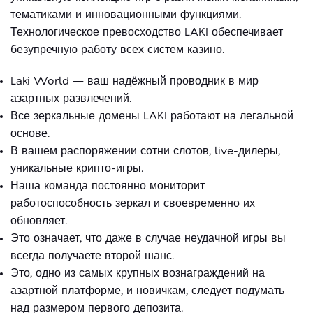
тематиками и инновационными функциями.
Технологическое превосходство LAKI обеспечивает
безупречную работу всех систем казино.
Laki World — ваш надёжный проводник в мир
азартных развлечений.
Все зеркальные домены LAKI работают на легальной
основе.
В вашем распоряжении сотни слотов, live-дилеры,
уникальные крипто-игры.
Наша команда постоянно мониторит
работоспособность зеркал и своевременно их
обновляет.
Это означает, что даже в случае неудачной игры вы
всегда получаете второй шанс.
Это, одно из самых крупных вознаграждений на
азартной платформе, и новичкам, следует подумать
над размером первого депозита.