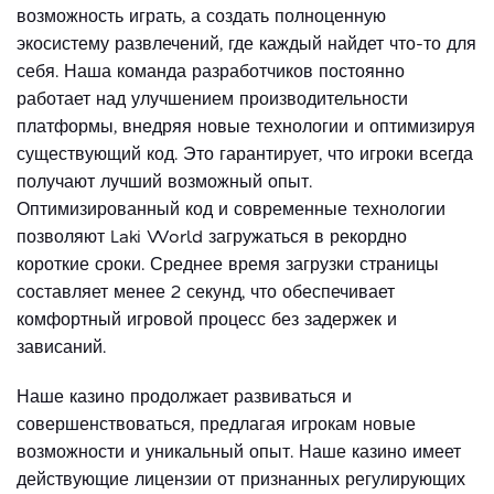
возможность играть, а создать полноценную
экосистему развлечений, где каждый найдет что-то для
себя. Наша команда разработчиков постоянно
работает над улучшением производительности
платформы, внедряя новые технологии и оптимизируя
существующий код. Это гарантирует, что игроки всегда
получают лучший возможный опыт.
Оптимизированный код и современные технологии
позволяют Laki World загружаться в рекордно
короткие сроки. Среднее время загрузки страницы
составляет менее 2 секунд, что обеспечивает
комфортный игровой процесс без задержек и
зависаний.
Наше казино продолжает развиваться и
совершенствоваться, предлагая игрокам новые
возможности и уникальный опыт. Наше казино имеет
действующие лицензии от признанных регулирующих