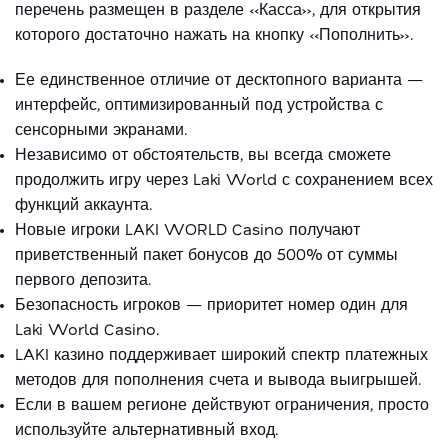
перечень размещен в разделе «Касса», для открытия
которого достаточно нажать на кнопку «Пополнить».
Ее единственное отличие от десктопного варианта —
интерфейс, оптимизированный под устройства с
сенсорными экранами.
Независимо от обстоятельств, вы всегда сможете
продолжить игру через Laki World с сохранением всех
функций аккаунта.
Новые игроки LAKI WORLD Casino получают
приветственный пакет бонусов до 500% от суммы
первого депозита.
Безопасность игроков — приоритет номер один для
Laki World Casino.
LAKI казино поддерживает широкий спектр платежных
методов для пополнения счета и вывода выигрышей.
Если в вашем регионе действуют ограничения, просто
используйте альтернативный вход.