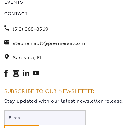
EVENTS
CONTACT
(513) 368-8569
stephen.ault@premiersir.com
Sarasota, FL
SUBSCRIBE TO OUR NEWSLETTER
Stay updated with our latest newsletter release.