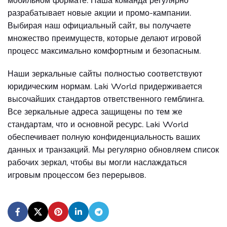
мобильном формате. Наша команда регулярно
разрабатывает новые акции и промо-кампании.
Выбирая наш официальный сайт, вы получаете
множество преимуществ, которые делают игровой
процесс максимально комфортным и безопасным.
Наши зеркальные сайты полностью соответствуют
юридическим нормам. Laki World придерживается
высочайших стандартов ответственного гемблинга.
Все зеркальные адреса защищены по тем же
стандартам, что и основной ресурс. Laki World
обеспечивает полную конфиденциальность ваших
данных и транзакций. Мы регулярно обновляем список
рабочих зеркал, чтобы вы могли наслаждаться
игровым процессом без перерывов.