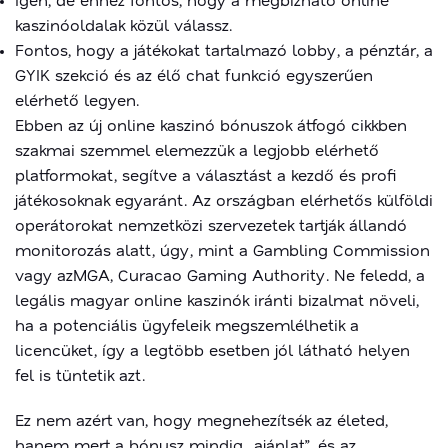
Igen, de ehhez fontos, hogy a megbízható online
kaszinóoldalak közül válassz.
Fontos, hogy a játékokat tartalmazó lobby, a pénztár, a
GYIK szekció és az élő chat funkció egyszerűen
elérhető legyen.
Ebben az
új online kaszinó bónuszok
átfogó cikkben
szakmai szemmel elemezzük a legjobb elérhető
platformokat, segítve a választást a kezdő és profi
játékosoknak egyaránt. Az országban elérhetős külföldi
operátorokat nemzetközi szervezetek tartják állandó
monitorozás alatt, úgy, mint a Gambling Commission
vagy azMGA, Curacao Gaming Authority. Ne feledd, a
legális magyar online kaszinók iránti bizalmat növeli,
ha a potenciális ügyfeleik megszemlélhetik a
licencüket, így a legtöbb esetben jól látható helyen
fel is tüntetik azt.
Ez nem azért van, hogy megnehezítsék az életed,
hanem mert a bónusz mindig „ajánlat”, és az