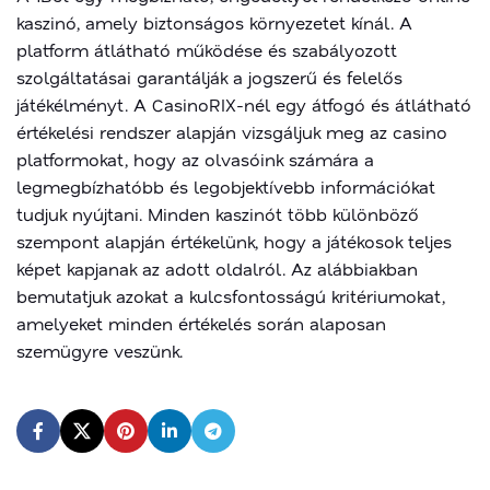
kaszinó, amely biztonságos környezetet kínál. A
platform átlátható működése és szabályozott
szolgáltatásai garantálják a jogszerű és felelős
játékélményt. A CasinoRIX-nél egy átfogó és átlátható
értékelési rendszer alapján vizsgáljuk meg az casino
platformokat, hogy az olvasóink számára a
legmegbízhatóbb és legobjektívebb információkat
tudjuk nyújtani. Minden kaszinót több különböző
szempont alapján értékelünk, hogy a játékosok teljes
képet kapjanak az adott oldalról. Az alábbiakban
bemutatjuk azokat a kulcsfontosságú kritériumokat,
amelyeket minden értékelés során alaposan
szemügyre veszünk.