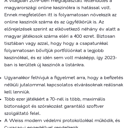
A világban 2019-ben megtapasztalt fellendülés a
magyarországi online kaszinókra is hatással volt.
Ennek megfelelően itt is folyamatosan növekszik az
online kaszinók száma és az ügyfélkörük is. Az
előrejelzések szerint az elkövetkező néhány év alatt a
magyar játékosok száma eléri a 400 ezret. Biztosan
tisztában vagy azzal, hogy hogy a csapatunkkal
folyamatosan bővítjük portfóliónkat a legjobb
kaszinókkal, és ez idén sem volt másképp, így 2023-
ban is kerültek új kaszinók a listánkra.
Ugyanakkor felhívjuk a figyelmet arra, hogy a befizetés
nélküli jutalommal kapcsolatos elvárásoknak reálisnak
kell lenniük.
Több ezer játékáért a 70-nél is több, maximális
biztonságot és szórakozást garantáló szoftver
szolgáltató felel.
A Weiss modern védelmi protokollokkal működik, és
Curaçao-i engedéllyel rendelkezik.