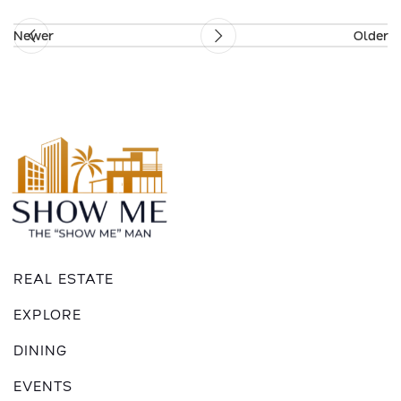
Newer
Older
REAL ESTATE
EXPLORE
DINING
EVENTS