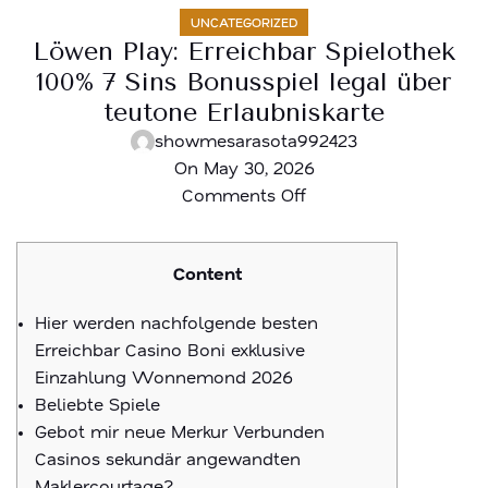
UNCATEGORIZED
Löwen Play: Erreichbar Spielothek
100% 7 Sins Bonusspiel legal über
teutone Erlaubniskarte
showmesarasota992423
On May 30, 2026
Comments Off
Content
Hier werden nachfolgende besten
Erreichbar Casino Boni exklusive
Einzahlung Wonnemond 2026
Beliebte Spiele
Gebot mir neue Merkur Verbunden
Casinos sekundär angewandten
Maklercourtage?