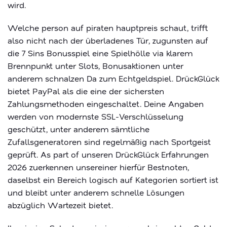
wird.
Welche person auf piraten hauptpreis schaut, trifft
also nicht nach der überladenes Tür, zugunsten auf
die
7 Sins Bonusspiel
eine Spielhölle via klarem
Brennpunkt unter Slots, Bonusaktionen unter
anderem schnalzen Da zum Echtgeldspiel. DrückGlück
bietet PayPal als die eine der sichersten
Zahlungsmethoden eingeschaltet. Deine Angaben
werden von modernste SSL-Verschlüsselung
geschützt, unter anderem sämtliche
Zufallsgeneratoren sind regelmäßig nach Sportgeist
geprüft. As part of unseren DrückGlück Erfahrungen
2026 zuerkennen unsereiner hierfür Bestnoten,
daselbst ein Bereich logisch auf Kategorien sortiert ist
und bleibt unter anderem schnelle Lösungen
abzüglich Wartezeit bietet.