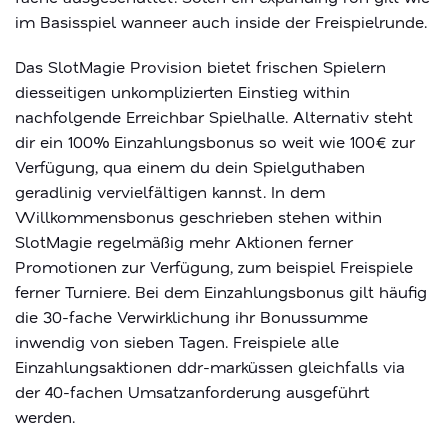
im Basisspiel wanneer auch inside der Freispielrunde.
Das SlotMagie Provision bietet frischen Spielern
diesseitigen unkomplizierten Einstieg within
nachfolgende Erreichbar Spielhalle. Alternativ steht
dir ein 100% Einzahlungsbonus so weit wie 100€ zur
Verfügung, qua einem du dein Spielguthaben
geradlinig vervielfältigen kannst. In dem
Willkommensbonus geschrieben stehen within
SlotMagie regelmäßig mehr Aktionen ferner
Promotionen zur Verfügung, zum beispiel Freispiele
ferner Turniere. Bei dem Einzahlungsbonus gilt häufig
die 30-fache Verwirklichung ihr Bonussumme
inwendig von sieben Tagen. Freispiele alle
Einzahlungsaktionen ddr-marküssen gleichfalls via
der 40-fachen Umsatzanforderung ausgeführt
werden.