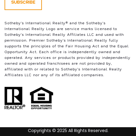
Sotheby’s International Realty®️ and the Sotheby’s
International Realty Logo are service marks licensed to
Sotheby’s International Realty Affiliates LLC and used with
permission. Premier Sotheby’s International Realty fully
supports the principles of the Fair Housing Act and the Equal
Opportunity Act. Each office is independently owned and
operated. Any services or products provided by independently
owned and operated franchisees are not provided by,
affiliated with or related to Sotheby’s International Realty
Affiliates LLC nor any of its affiliated companies.
Copyrights © 2025 All Rights Reserved.