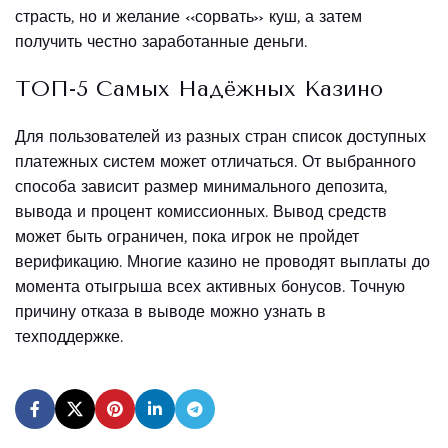
страсть, но и желание «сорвать» куш, а затем
получить честно заработанные деньги.
ТОП-5 Самых Надёжных Казино
Для пользователей из разных стран список доступных
платежных систем может отличаться. От выбранного
способа зависит размер минимального депозита,
вывода и процент комиссионных. Вывод средств
может быть ограничен, пока игрок не пройдет
верификацию. Многие казино не проводят выплаты до
момента отыгрыша всех активных бонусов. Точную
причину отказа в выводе можно узнать в
техподдержке.