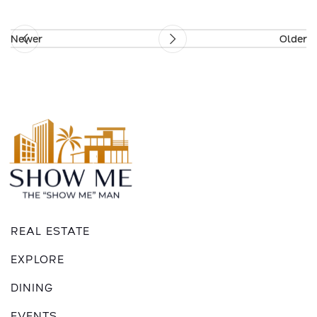
Newer
Older
REAL ESTATE
EXPLORE
DINING
EVENTS