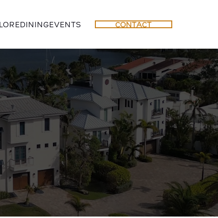
LORE
DINING
EVENTS
CONTACT