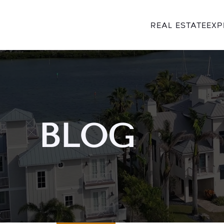
REAL ESTATE
EXP
BLOG