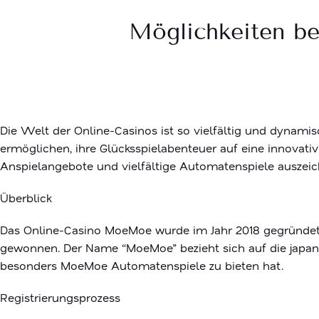
Möglichkeiten b
Die Welt der Online-Casinos ist so vielfältig und dynamis
ermöglichen, ihre Glücksspielabenteuer auf eine innovati
Anspielangebote und vielfältige Automatenspiele auszeic
Überblick
Das Online-Casino MoeMoe wurde im Jahr 2018 gegründet
gewonnen. Der Name “MoeMoe” bezieht sich auf die japanis
besonders
MoeMoe
Automatenspiele zu bieten hat.
Registrierungsprozess