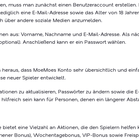
, muss man zunächst einen Benutzeraccount erstellen. Die
ediglich eine E-Mail-Adresse sowie das Alter von 18 Jahre
ich über andere soziale Medien anzumelden.
onen aus: Vorname, Nachname und E-Mail-Adresse. Als nächs
tional). Anschließend kann er ein Passwort wählen.
 heraus, dass MoeMoes Konto sehr übersichtlich und einfa
se neuer Spieler entwickelt.
mationen zu aktualisieren, Passwörter zu ändern sowie die
 hilfreich sein kann für Personen, denen ein längerer Abs
 bietet eine Vielzahl an Aktionen, die den Spielern helfen
ener Bonus), Wochentagebonus, VIP-Bonus sowie Freispi