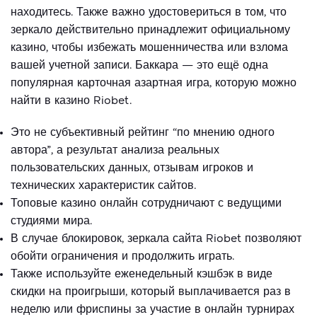
находитесь. Также важно удостовериться в том, что
зеркало действительно принадлежит официальному
казино, чтобы избежать мошенничества или взлома
вашей учетной записи. Баккара — это ещё одна
популярная карточная азартная игра, которую можно
найти в казино Riobet.
Это не субъективный рейтинг “по мнению одного
автора”, а результат анализа реальных
пользовательских данных, отзывам игроков и
технических характеристик сайтов.
Топовые казино онлайн сотрудничают с ведущими
студиями мира.
В случае блокировок, зеркала сайта Riobet позволяют
обойти ограничения и продолжить играть.
Также используйте еженедельный кэшбэк в виде
скидки на проигрыши, который выплачивается раз в
неделю или фриспины за участие в онлайн турнирах