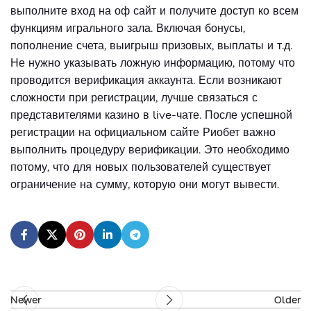
выполните вход на оф сайт и получите доступ ко всем
функциям игрального зала. Включая бонусы,
пополнение счета, выигрыш призовых, выплаты и т.д.
Не нужно указывать ложную информацию, потому что
проводится верификация аккаунта. Если возникают
сложности при регистрации, лучше связаться с
представителями казино в live-чате. После успешной
регистрации на официальном сайте Риобет важно
выполнить процедуру верификации. Это необходимо
потому, что для новых пользователей существует
ограничение на сумму, которую они могут вывести.
Newer
Older