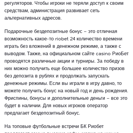
регуляторов. Чтобы игроки не теряли доступ к своим
средствам, администрация развивает сеть
альтернативных адресов.
Подарочные бездепозитные бонус – это отличная
возможность какое-то
riobet 24
количество времени
играть без вложений в денежном режиме, а также с
выводом. Также, на официальном сайте casino РиоБет
проводятся различные акции и турниры. За победу в
них можно получить еще большее количество призов
без депозита в рублях и продолжать запускать
денежные режимы. Если вы играли в игру давно, то
можете получить бонус на новый год и день рождения.
Фриспины, бонусы и дополнительные деньги – все это
будет в наличии. Для новых игроков оператор
предлагает бездепозитный бонус.
На топовые футбольные встречи БК Риобет