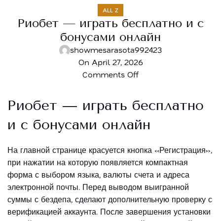
ALL Z
Риобет — играть бесплатно и с
бонусами онлайн
showmesarasota992423
On April 27, 2026
Comments Off
Риобет — играть бесплатно
и с бонусами онлайн
На главной странице красуется кнопка «Регистрация»,
при нажатии на которую появляется компактная
форма с выбором языка, валюты счета и адреса
электронной почты. Перед выводом выигранной
суммы с бездепа, сделают дополнительную проверку с
верификацией аккаунта. После завершения установки