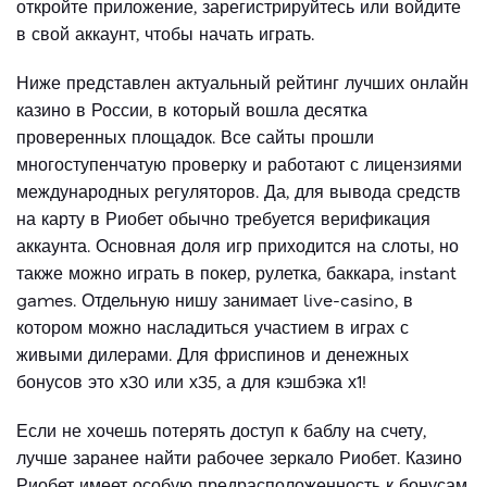
откройте приложение, зарегистрируйтесь или войдите
в свой аккаунт, чтобы начать играть.
Ниже представлен актуальный рейтинг лучших онлайн
казино в России, в который вошла десятка
проверенных площадок. Все сайты прошли
многоступенчатую проверку и работают с лицензиями
международных регуляторов. Да, для вывода средств
на карту в Риобет обычно требуется верификация
аккаунта. Основная доля игр приходится на слоты, но
также можно играть в покер, рулетка, баккара, instant
games. Отдельную нишу занимает live-casino, в
котором можно насладиться участием в играх с
живыми дилерами. Для фриспинов и денежных
бонусов это х30 или х35, а для кэшбэка х1!
Если не хочешь потерять доступ к баблу на счету,
лучше заранее найти рабочее зеркало Риобет. Казино
Риобет имеет особую предрасположенность к бонусам,