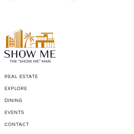
REAL ESTATE
EXPLORE
DINING
EVENTS
CONTACT