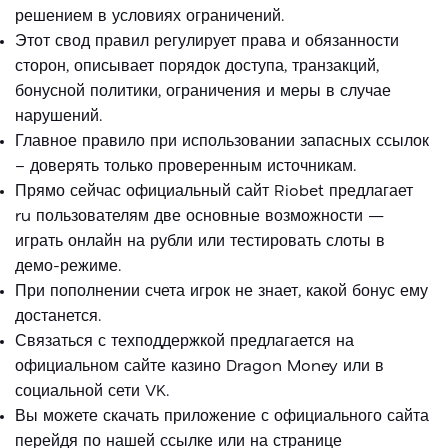
решением в условиях ограничений.
Этот свод правил регулирует права и обязанности
сторон, описывает порядок доступа, транзакций,
бонусной политики, ограничения и меры в случае
нарушений.
Главное правило при использовании запасных ссылок
– доверять только проверенным источникам.
Прямо сейчас официальный сайт Riobet предлагает
ru пользователям две основные возможности —
играть онлайн на рубли или тестировать слоты в
демо-режиме.
При пополнении счета игрок не знает, какой бонус ему
достанется.
Связаться с техподдержкой предлагается на
официальном сайте казино Dragon Money или в
социальной сети VK.
Вы можете скачать приложение с официального сайта
перейдя по нашей ссылке или на странице