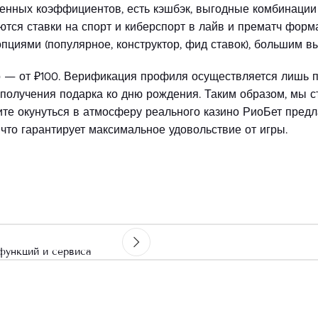
ченных коэффициентов, есть кэшбэк, выгодные комбинации
ются ставки на спорт и киберспорт в лайв и прематч форм
 опциями (популярное, конструктор, фид ставок), большим 
 — от ₽100. Верификация профиля осуществляется лишь пр
 получения подарка ко дню рождения. Таким образом, мы 
ите окунуться в атмосферу реального казино РиоБет предл
что гарантирует максимальное удовольствие от игры.
функций и сервиса