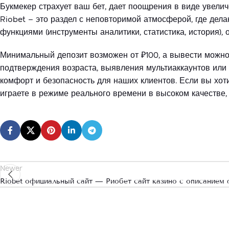
Букмекер страхует ваш бет, дает поощрения в виде увели
Riobet – это раздел с неповторимой атмосферой, где дела
функциями (инструменты аналитики, статистика, история),
Минимальный депозит возможен от ₽100, а вывести можно
подтверждения возраста, выявления мультиаккаунтов или
комфорт и безопасность для наших клиентов. Если вы хот
играете в режиме реального времени в высоком качестве, 
Newer
Riobet официальный сайт — Риобет сайт казино с описанием 