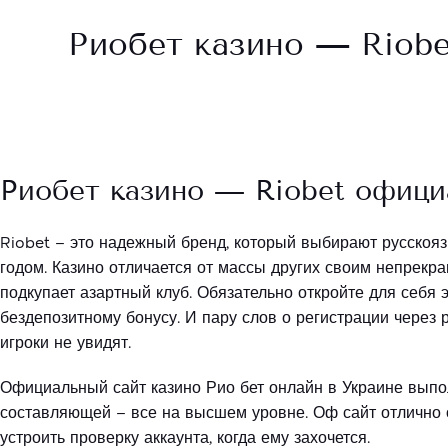
Риобет казино — Riob
Риобет казино — Riobet офици
Riobet – это надежный бренд, который выбирают русскоязы
годом. Казино отличается от массы других своим непрек
подкупает азартный клуб. Обязательно откройте для себя 
бездепозитному бонусу. И пару слов о регистрации через
игроки не увидят.
Официальный сайт казино Рио бет онлайн в Украине выпол
составляющей – все на высшем уровне. Оф сайт отлично о
устроить проверку аккаунта, когда ему захочется.