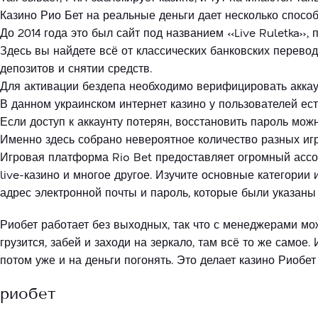
Казино Рио Бет на реальные деньги дает несколько способ
До 2014 года это был сайт под названием «Live Ruletka»
Здесь вы найдете всё от классических банковских перево
депозитов и снятии средств.
Для активации бездепа необходимо верифицировать аккау
В данном украинском интернет казино у пользователей ест
Если доступ к аккаунту потерян, восстановить пароль можн
Именно здесь собрано невероятное количество разных игр
Игровая платформа Rio Bet предоставляет огромный ассор
live-казино и многое другое. Изучите основные категории 
адрес электронной почты и пароль, которые были указаны
Риобет работает без выходных, так что с менеджерами мож
грузится, забей и заходи на зеркало, там всё то же самое
потом уже и на деньги погонять. Это делает казино Риоб
риобет