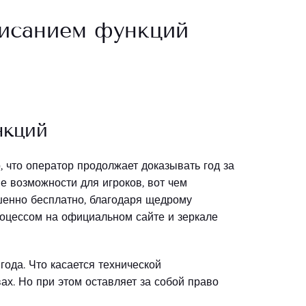
писанием функций
нкций
, что оператор продолжает доказывать год за
е возможности для игроков, вот чем
ршенно бесплатно, благодаря щедрому
роцессом на официальном сайте и зеркале
ода. Что касается технической
х. Но при этом оставляет за собой право