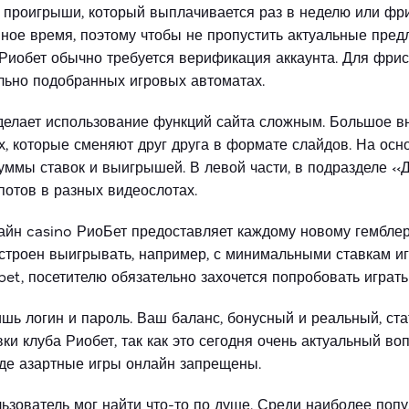
 проигрыши, который выплачивается раз в неделю или фри
ное время, поэтому чтобы не пропустить актуальные пред
в Риобет обычно требуется верификация аккаунта. Для фри
ально подобранных игровых автоматах.
делает использование функций сайта сложным. Большое в
, которые сменяют друг друга в формате слайдов. На осн
суммы ставок и выигрышей. В левой части, в подразделе 
потов в разных видеослотах.
айн casino РиоБет предоставляет каждому новому гембле
 настроен выигрывать, например, с минимальными ставкам и
bet, посетителю обязательно захочется попробовать играт
ь логин и пароль. Ваш баланс, бонусный и реальный, стату
и клуба Риобет, так как это сегодня очень актуальный во
 где азартные игры онлайн запрещены.
ьзователь мог найти что-то по душе. Среди наиболее попу