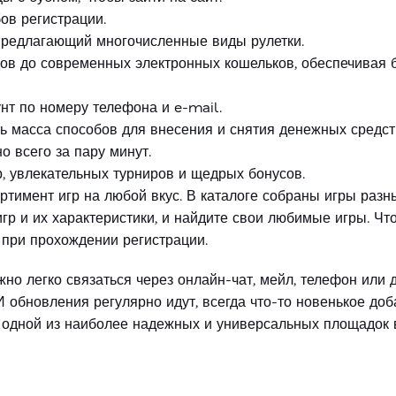
ов регистрации.
, предлагающий многочисленные виды рулетки.
дов до современных электронных кошельков, обеспечивая 
нт по номеру телефона и e-mail.
ь масса способов для внесения и снятия денежных средств
о всего за пару минут.
, увлекательных турниров и щедрых бонусов.
тимент игр на любой вкус. В каталоге собраны игры разны
игр и их характеристики, и найдите свои любимые игры. Чт
 при прохождении регистрации.
но легко связаться через онлайн-чат, мейл, телефон или 
. И обновления регулярно идут, всегда что-то новенькое д
ет одной из наиболее надежных и универсальных площадок 