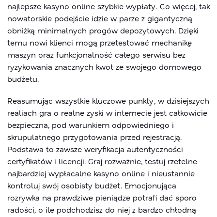
najlepsze kasyno online szybkie wypłaty. Co więcej, tak
nowatorskie podejście idzie w parze z gigantyczną
obniżką minimalnych progów depozytowych. Dzięki
temu nowi klienci mogą przetestować mechanikę
maszyn oraz funkcjonalność całego serwisu bez
ryzykowania znacznych kwot ze swojego domowego
budżetu.
Reasumując wszystkie kluczowe punkty, w dzisiejszych
realiach gra o realne zyski w internecie jest całkowicie
bezpieczna, pod warunkiem odpowiedniego i
skrupulatnego przygotowania przed rejestracją.
Podstawa to zawsze weryfikacja autentyczności
certyfikatów i licencji. Graj rozważnie, testuj rzetelne
najbardziej wypłacalne kasyno online i nieustannie
kontroluj swój osobisty budżet. Emocjonująca
rozrywka na prawdziwe pieniądze potrafi dać sporo
radości, o ile podchodzisz do niej z bardzo chłodną