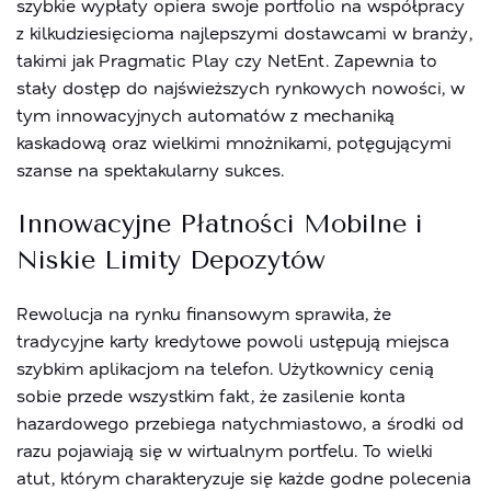
szybkie wypłaty opiera swoje portfolio na współpracy
z kilkudziesięcioma najlepszymi dostawcami w branży,
takimi jak Pragmatic Play czy NetEnt. Zapewnia to
stały dostęp do najświeższych rynkowych nowości, w
tym innowacyjnych automatów z mechaniką
kaskadową oraz wielkimi mnożnikami, potęgującymi
szanse na spektakularny sukces.
Innowacyjne Płatności Mobilne i
Niskie Limity Depozytów
Rewolucja na rynku finansowym sprawiła, że
tradycyjne karty kredytowe powoli ustępują miejsca
szybkim aplikacjom na telefon. Użytkownicy cenią
sobie przede wszystkim fakt, że zasilenie konta
hazardowego przebiega natychmiastowo, a środki od
razu pojawiają się w wirtualnym portfelu. To wielki
atut, którym charakteryzuje się każde godne polecenia