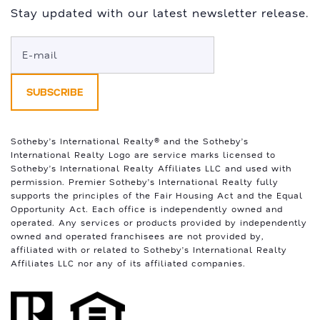
Stay updated with our latest newsletter release.
Sotheby’s International Realty®️ and the Sotheby’s
International Realty Logo are service marks licensed to
Sotheby’s International Realty Affiliates LLC and used with
permission. Premier Sotheby’s International Realty fully
supports the principles of the Fair Housing Act and the Equal
Opportunity Act. Each office is independently owned and
operated. Any services or products provided by independently
owned and operated franchisees are not provided by,
affiliated with or related to Sotheby’s International Realty
Affiliates LLC nor any of its affiliated companies.