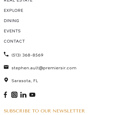
EXPLORE
DINING
EVENTS
CONTACT
(513) 368-8569
stephen.ault@premiersir.com
Sarasota, FL
SUBSCRIBE TO OUR NEWSLETTER