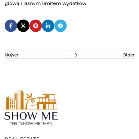
głową i jasnym limitem wydatków.
Newer
Older
REAL ESTATE