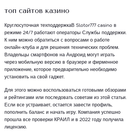
топ сайтов казино
Круглосуточная техподдержкаВ Slotor777 casino в
режиме 24/7 работают операторы Службы поддержки.
К ним можно обратиться с вопросами о работе
онлайн-клуба и для решения технических проблем.
Владельцы смартфонов на Андроид могут играть
через мобильную версию в браузере и фирменное
приложение, которое предварительно необходимо
установить на свой гаджет.
Для этого можно воспользоваться готовыми обзорами
и рейтингами или последовать советам из этой статьи.
Если все устраивает, остается завести профиль,
пополнить баланс и начать игру. Компания успешно
прошла все проверки КРАИЛ и в 2022 году получила
лицензию.