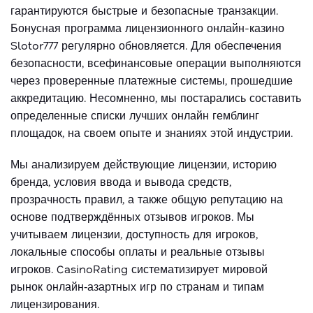
гарантируются быстрые и безопасные транзакции.
Бонусная программа лицензионного онлайн-казино
Slotor777 регулярно обновляется. Для обеспечения
безопасности, всефинансовые операции выполняются
через проверенные платежные системы, прошедшие
аккредитацию. Несомненно, мы постарались составить
определенные списки лучших онлайн гемблинг
площадок, на своем опыте и знаниях этой индустрии.
Мы анализируем действующие лицензии, историю
бренда, условия ввода и вывода средств,
прозрачность правил, а также общую репутацию на
основе подтверждённых отзывов игроков. Мы
учитываем лицензии, доступность для игроков,
локальные способы оплаты и реальные отзывы
игроков. CasinoRating систематизирует мировой
рынок онлайн‑азартных игр по странам и типам
лицензирования.