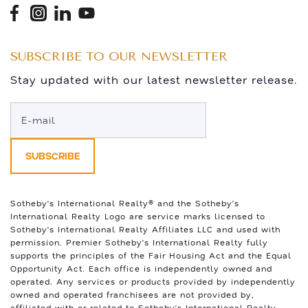
SUBSCRIBE TO OUR NEWSLETTER
Stay updated with our latest newsletter release.
Sotheby’s International Realty®️ and the Sotheby’s
International Realty Logo are service marks licensed to
Sotheby’s International Realty Affiliates LLC and used with
permission. Premier Sotheby’s International Realty fully
supports the principles of the Fair Housing Act and the Equal
Opportunity Act. Each office is independently owned and
operated. Any services or products provided by independently
owned and operated franchisees are not provided by,
affiliated with or related to Sotheby’s International Realty