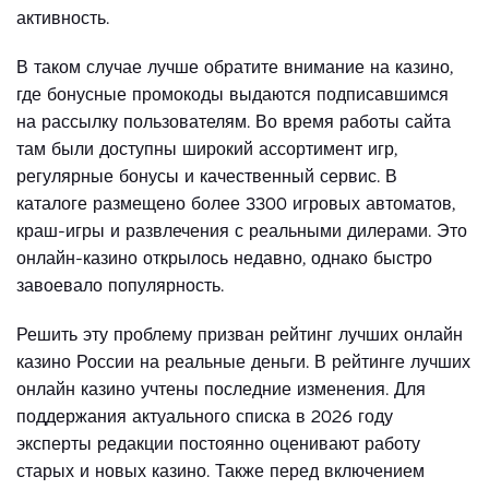
активность.
В таком случае лучше обратите внимание на казино,
где бонусные промокоды выдаются подписавшимся
на рассылку пользователям. Во время работы сайта
там были доступны широкий ассортимент игр,
регулярные бонусы и качественный сервис. В
каталоге размещено более 3300 игровых автоматов,
краш-игры и развлечения с реальными дилерами. Это
онлайн-казино открылось недавно, однако быстро
завоевало популярность.
Решить эту проблему призван рейтинг лучших онлайн
казино России на реальные деньги. В рейтинге лучших
онлайн казино учтены последние изменения. Для
поддержания актуального списка в 2026 году
эксперты редакции постоянно оценивают работу
старых и новых казино. Также перед включением