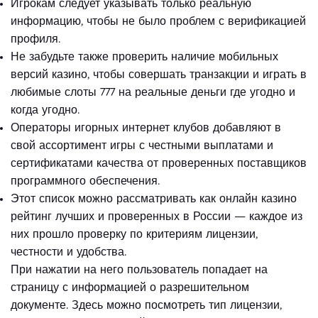
Игрокам следует указывать только реальную
информацию, чтобы не было проблем с верификацией
профиля.
Не забудьте также проверить наличие мобильных
версий казино, чтобы совершать транзакции и играть в
любимые слоты 777 на реальные деньги где угодно и
когда угодно.
Операторы игорных интернет клубов добавляют в
свой ассортимент игры с честными выплатами и
сертификатами качества от проверенных поставщиков
программного обеспечения.
Этот список можно рассматривать как онлайн казино
рейтинг лучших и проверенных в России — каждое из
них прошло проверку по критериям лицензии,
честности и удобства.
При нажатии на него пользователь попадает на
страницу с информацией о разрешительном
документе. Здесь можно посмотреть тип лицензии,