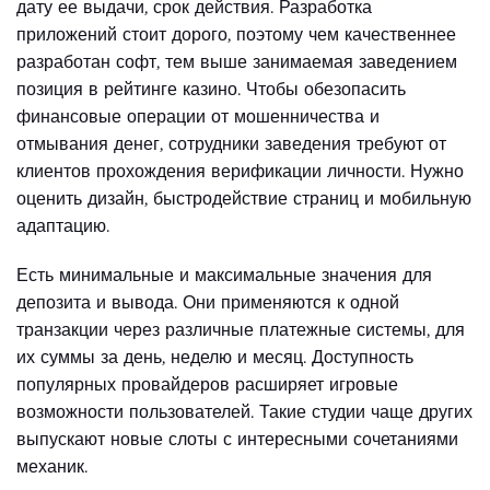
дату ее выдачи, срок действия. Разработка
приложений стоит дорого, поэтому чем качественнее
разработан софт, тем выше занимаемая заведением
позиция в рейтинге казино. Чтобы обезопасить
финансовые операции от мошенничества и
отмывания денег, сотрудники заведения требуют от
клиентов прохождения верификации личности. Нужно
оценить дизайн, быстродействие страниц и мобильную
адаптацию.
Есть минимальные и максимальные значения для
депозита и вывода. Они применяются к одной
транзакции через различные платежные системы, для
их суммы за день, неделю и месяц. Доступность
популярных провайдеров расширяет игровые
возможности пользователей. Такие студии чаще других
выпускают новые слоты с интересными сочетаниями
механик.