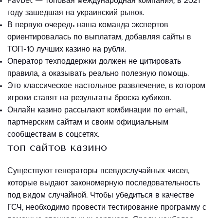
Favbet — топовая международная компания, в 2021
году зашедшая на украинский рынок.
В первую очередь наша команда экспертов
ориентировалась по выплатам, добавляя сайты в
ТОП-10 лучших казино на рубли.
Оператор техподдержки должен не цитировать
правила, а оказывать реально полезную помощь.
Это классическое настольное развлечение, в котором
игроки ставят на результаты броска кубиков.
Онлайн казино рассылают комбинации по email,
партнерским сайтам и своим официальным
сообществам в соцсетях.
топ сайтов казино
Существуют генераторы псевдослучайных чисел,
которые выдают закономерную последовательность
под видом случайной. Чтобы убедиться в качестве
ГСЧ, необходимо провести тестирование программу с