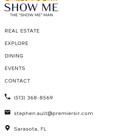
REAL ESTATE
EXPLORE
DINING
EVENTS
CONTACT
(513) 368-8569
stephen.ault@premiersir.com
Sarasota, FL