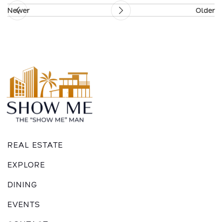
Newer
Older
REAL ESTATE
EXPLORE
DINING
EVENTS