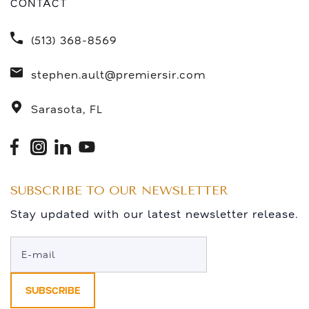
CONTACT
(513) 368-8569
stephen.ault@premiersir.com
Sarasota, FL
SUBSCRIBE TO OUR NEWSLETTER
Stay updated with our latest newsletter release.