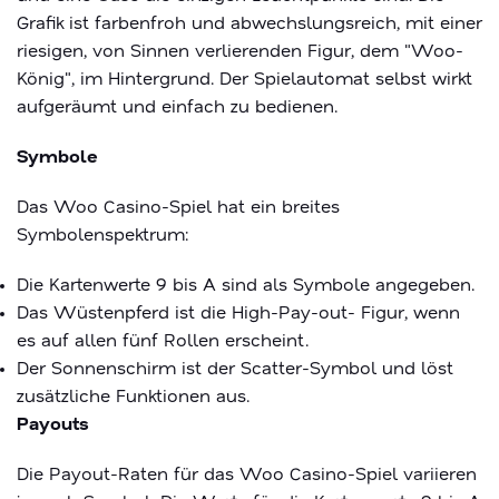
Grafik ist farbenfroh und abwechslungsreich, mit einer
riesigen, von Sinnen verlierenden Figur, dem "Woo-
König", im Hintergrund. Der Spielautomat selbst wirkt
aufgeräumt und einfach zu bedienen.
Symbole
Das Woo Casino-Spiel hat ein breites
Symbolenspektrum:
Die Kartenwerte 9 bis A sind als Symbole angegeben.
Das Wüstenpferd ist die High-Pay-out- Figur, wenn
es auf allen fünf Rollen erscheint.
Der Sonnenschirm ist der Scatter-Symbol und löst
zusätzliche Funktionen aus.
Payouts
Die Payout-Raten für das Woo Casino-Spiel variieren