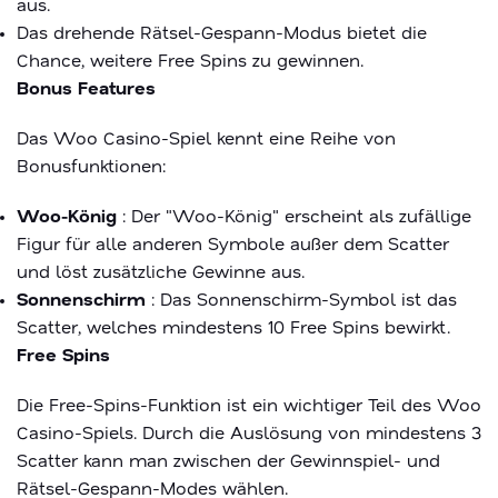
aus.
Das drehende Rätsel-Gespann-Modus bietet die
Chance, weitere Free Spins zu gewinnen.
Bonus Features
Das Woo Casino-Spiel kennt eine Reihe von
Bonusfunktionen:
Woo-König
: Der "Woo-König" erscheint als zufällige
Figur für alle anderen Symbole außer dem Scatter
und löst zusätzliche Gewinne aus.
Sonnenschirm
: Das Sonnenschirm-Symbol ist das
Scatter, welches mindestens 10 Free Spins bewirkt.
Free Spins
Die Free-Spins-Funktion ist ein wichtiger Teil des Woo
Casino-Spiels. Durch die Auslösung von mindestens 3
Scatter kann man zwischen der Gewinnspiel- und
Rätsel-Gespann-Modes wählen.