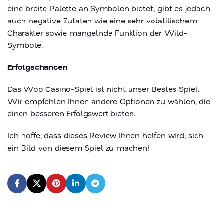
eine breite Palette an Symbolen bietet, gibt es jedoch
auch negative Zutaten wie eine sehr volatilischem
Charakter sowie mangelnde Funktion der Wild-
Symbole.
Erfolgschancen
Das Woo Casino-Spiel ist nicht unser Bestes Spiel.
Wir empfehlen Ihnen andere Optionen zu wählen, die
einen besseren Erfolgswert bieten.
Ich hoffe, dass dieses Review Ihnen helfen wird, sich
ein Bild von diesem Spiel zu machen!