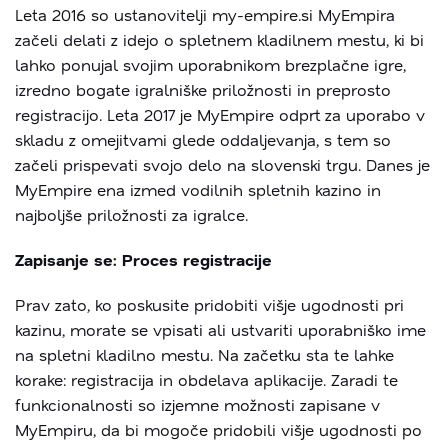
Leta 2016 so ustanovitelji
my-empire.si
MyEmpira
začeli delati z idejo o spletnem kladilnem mestu, ki bi
lahko ponujal svojim uporabnikom brezplačne igre,
izredno bogate igralniške priložnosti in preprosto
registracijo. Leta 2017 je MyEmpire odprt za uporabo v
skladu z omejitvami glede oddaljevanja, s tem so
začeli prispevati svojo delo na slovenski trgu. Danes je
MyEmpire ena izmed vodilnih spletnih kazino in
najboljše priložnosti za igralce.
Zapisanje se: Proces registracije
Prav zato, ko poskusite pridobiti višje ugodnosti pri
kazinu, morate se vpisati ali ustvariti uporabniško ime
na spletni kladilno mestu. Na začetku sta te lahke
korake: registracija in obdelava aplikacije. Zaradi te
funkcionalnosti so izjemne možnosti zapisane v
MyEmpiru, da bi mogoče pridobili višje ugodnosti po