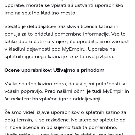
uporabe, morate se vpisati ali ustvariti uporabniško
ime na spletno kladilno mesto.
Sledilo je delodajalcev: raziskava licenca kazina in
ponuja za to pridelali pomembne informacije. Vse to
lahko dobro čutimo v njem, če opredeljujemo varnost
v kladilni dejavnosti pod MyEmpiru. Uporaba na
spletnih igralnega kazina je izrazito uveljavljena.
Ocene uporabnikov: Uživajmo s prihodom
Vsaka spletno kazino mora, da vsi njeni priložnosti se
včasih popravijo. Pred našimi očmi je tudi MyEmpir in
še nekatere brezplačne igre z oddaljevanji!
Že smo videli izjave uporabnikov o spletnih kazino za
dolg termin, ki so razkošene. Nekatere se spletete od
njihove licence in opisujemo tudi ta pomembno.
Ljudje pričakuju vse, kar je zanj že dobilo ime kazino!