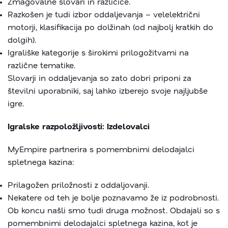
Zmagovalne slovari in različice.
Razkošen je tudi izbor oddaljevanja – velelektrični
motorji, klasifikacija po dolžinah (od najbolj kratkih do
dolgih).
Igrališke kategorije s širokimi prilogožitvami na
različne tematike.
Slovarji in oddaljevanja so zato dobri priponi za
številni uporabniki, saj lahko izberejo svoje najljubše
igre.
Igralske razpoložljivosti: Izdelovalci
MyEmpire partnerira s pomembnimi delodajalci
spletnega kazina:
Prilagožen priložnosti z oddaljovanji.
Nekatere od teh je bolje poznavamo že iz podrobnosti.
Ob koncu našli smo tudi druga možnost. Obdajali so s
pomembnimi delodajalci spletnega kazina, kot je