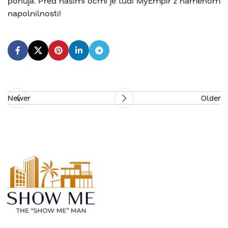
ponuja. Pred našimi očmi je tudi MyEmpir z namenom
napolnilnosti!
Newer
Older