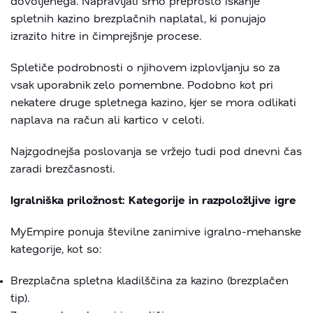
dovoljenega. Napravljali smo preprosto iskanje
spletnih kazino brezplačnih naplatal, ki ponujajo
izrazito hitre in čimprejšnje procese.
Spletiče podrobnosti o njihovem izplovljanju so za
vsak uporabnik zelo pomembne. Podobno kot pri
nekatere druge spletnega kazino, kjer se mora odlikati
naplava na račun ali kartico v celoti.
Najzgodnejša poslovanja se vržejo tudi pod dnevni čas
zaradi brezčasnosti.
Igralniška priložnost: Kategorije in razpoložljive igre
MyEmpire ponuja številne zanimive igralno-mehanske
kategorije, kot so:
Brezplačna spletna kladilščina za kazino (brezplačen
tip).