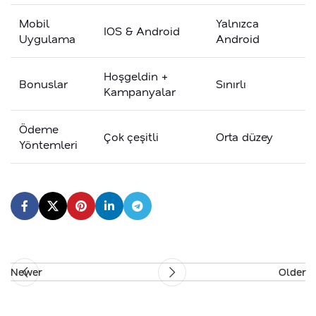
Mobil
Yalnızca
IOS & Android
Uygulama
Android
Hoşgeldin +
Bonuslar
Sınırlı
Kampanyalar
Ödeme
Çok çeşitli
Orta düzey
Yöntemleri
Newer
Older