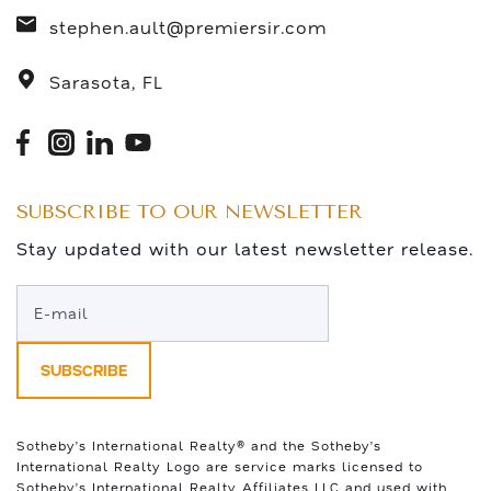
stephen.ault@premiersir.com
Sarasota, FL
SUBSCRIBE TO OUR NEWSLETTER
Stay updated with our latest newsletter release.
Sotheby’s International Realty®️ and the Sotheby’s
International Realty Logo are service marks licensed to
Sotheby’s International Realty Affiliates LLC and used with