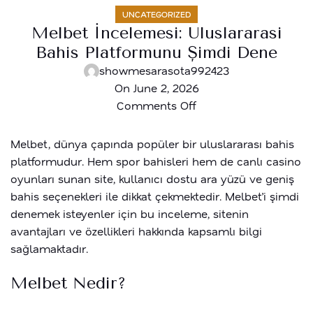
UNCATEGORIZED
Melbet İncelemesi: Uluslararası
Bahis Platformunu Şimdi Dene
showmesarasota992423
On June 2, 2026
Comments Off
Melbet, dünya çapında popüler bir uluslararası bahis
platformudur. Hem spor bahisleri hem de canlı casino
oyunları sunan site, kullanıcı dostu ara yüzü ve geniş
bahis seçenekleri ile dikkat çekmektedir. Melbet’i şimdi
denemek isteyenler için bu inceleme, sitenin
avantajları ve özellikleri hakkında kapsamlı bilgi
sağlamaktadır.
Melbet Nedir?