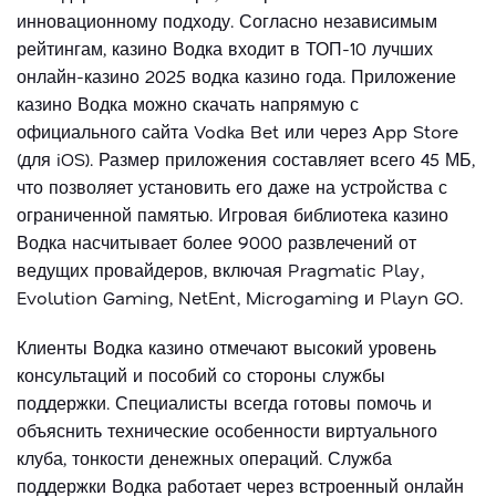
инновационному подходу. Согласно независимым
рейтингам, казино Водка входит в ТОП-10 лучших
онлайн-казино 2025
водка казино
года. Приложение
казино Водка можно скачать напрямую с
официального сайта Vodka Bet или через App Store
(для iOS). Размер приложения составляет всего 45 МБ,
что позволяет установить его даже на устройства с
ограниченной памятью. Игровая библиотека казино
Водка насчитывает более 9000 развлечений от
ведущих провайдеров, включая Pragmatic Play,
Evolution Gaming, NetEnt, Microgaming и Playn GO.
Клиенты Водка казино отмечают высокий уровень
консультаций и пособий со стороны службы
поддержки. Специалисты всегда готовы помочь и
объяснить технические особенности виртуального
клуба, тонкости денежных операций. Служба
поддержки Водка работает через встроенный онлайн