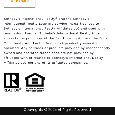
Sotheby’s International Realty®️ and the Sotheby’s
International Realty Logo are service marks licensed to
Sotheby’s International Realty Affiliates LLC and used with
permission. Premier Sotheby’s International Realty fully
supports the principles of the Fair Housing Act and the Equal
Opportunity Act. Each office is independently owned and
operated. Any services or products provided by independently
owned and operated franchisees are not provided by,
affiliated with or related to Sotheby’s International Realty
Affiliates LLC nor any of its affiliated companies.
Copyrights © 2025 All Rights Reserved.