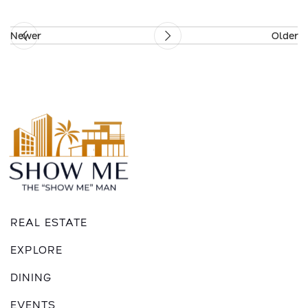
Newer
Older
REAL ESTATE
EXPLORE
DINING
EVENTS