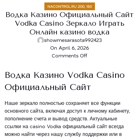
NACONTROL.RU 200, 150
Водка Казино Официальный Сайт
Vodka Casino Зеркало Играть
Онлайн казино водка
showmesarasota992423
On April 6, 2026
Comments Off
Водка Казино Vodka Casino
Официальный Сайт
Наше зеркало полностью сохраняет все функции
основного сайта, включая доступ к личному кабинету,
пополнение счета и вывод средств. Актуальные
ссылки на casino Vodka официальный сайт всегда
можно найти через нашу службу поддержки или в