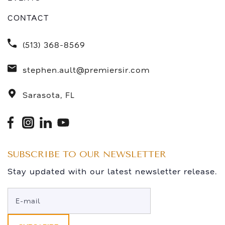
CONTACT
(513) 368-8569
stephen.ault@premiersir.com
Sarasota, FL
SUBSCRIBE TO OUR NEWSLETTER
Stay updated with our latest newsletter release.